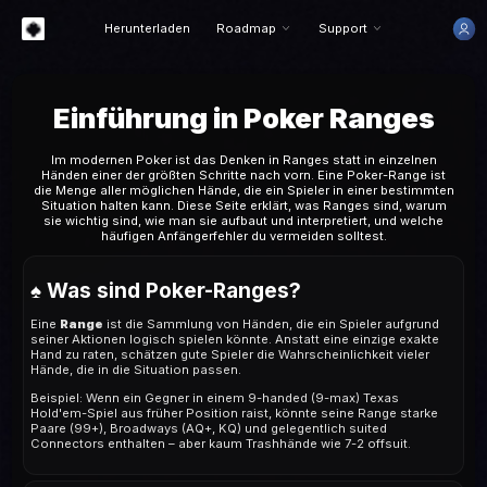
Herunterladen
Roadmap
Support
Einführung in Poker Ranges
Im modernen Poker ist das Denken in Ranges statt in einzelnen
Händen einer der größten Schritte nach vorn. Eine Poker-Range ist
die Menge aller möglichen Hände, die ein Spieler in einer bestimmten
Situation halten kann. Diese Seite erklärt, was Ranges sind, warum
sie wichtig sind, wie man sie aufbaut und interpretiert, und welche
häufigen Anfängerfehler du vermeiden solltest.
♠️ Was sind Poker-Ranges?
Eine
Range
ist die Sammlung von Händen, die ein Spieler aufgrund
seiner Aktionen logisch spielen könnte. Anstatt eine einzige exakte
Hand zu raten, schätzen gute Spieler die Wahrscheinlichkeit vieler
Hände, die in die Situation passen.
Beispiel: Wenn ein Gegner in einem 9-handed (9-max) Texas
Hold'em-Spiel aus früher Position raist, könnte seine Range starke
Paare (99+), Broadways (AQ+, KQ) und gelegentlich suited
Connectors enthalten – aber kaum Trashhände wie 7-2 offsuit.