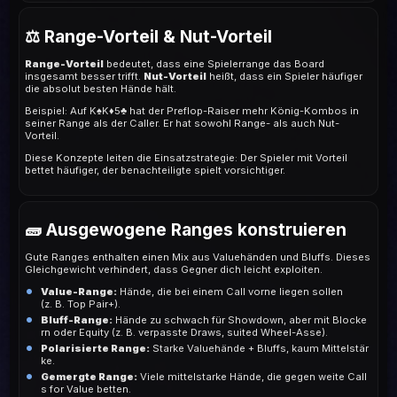
⚖️ Range-Vorteil & Nut-Vorteil
Range-Vorteil
bedeutet, dass eine Spielerrange das Board
insgesamt besser trifft.
Nut-Vorteil
heißt, dass ein Spieler häufiger
die absolut besten Hände hält.
Beispiel: Auf K♠K♦5♣ hat der Preflop-Raiser mehr König-Kombos in
seiner Range als der Caller. Er hat sowohl Range- als auch Nut-
Vorteil.
Diese Konzepte leiten die Einsatzstrategie: Der Spieler mit Vorteil
bettet häufiger, der benachteiligte spielt vorsichtiger.
🧱 Ausgewogene Ranges konstruieren
Gute Ranges enthalten einen Mix aus Valuehänden und Bluffs. Dieses
Gleichgewicht verhindert, dass Gegner dich leicht exploiten.
Value-Range:
Hände, die bei einem Call vorne liegen sollen
(z. B. Top Pair+).
Bluff-Range:
Hände zu schwach für Showdown, aber mit Blocke
rn oder Equity (z. B. verpasste Draws, suited Wheel-Asse).
Polarisierte Range:
Starke Valuehände + Bluffs, kaum Mittelstär
ke.
Gemergte Range:
Viele mittelstarke Hände, die gegen weite Call
s for Value betten.