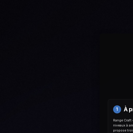
À p
1
Range Craft 
niveaux à amé
propose troi