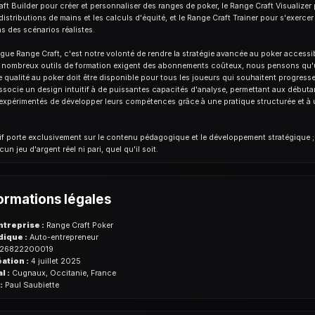
aft Builder pour créer et personnaliser des ranges de poker, le Range Craft Visualizer
distributions de mains et les calculs d'équité, et le Range Craft Trainer pour s'exercer 
s des scénarios réalistes.
ngue Range Craft, c'est notre volonté de rendre la stratégie avancée au poker accessib
e nombreux outils de formation exigent des abonnements coûteux, nous pensons qu
 qualité au poker doit être disponible pour tous les joueurs qui souhaitent progresse
ssocie un design intuitif à de puissantes capacités d'analyse, permettant aux débu
expérimentés de développer leurs compétences grâce à une pratique structurée et à 
if porte exclusivement sur le contenu pédagogique et le développement stratégique 
cun jeu d'argent réel ni pari, quel qu'il soit.
ormations légales
ntreprise :
Range Craft Poker
dique :
Auto-entrepreneur
26822200019
ation :
4 juillet 2025
l :
Cugnaux, Occitanie, France
:
Paul Saubiette