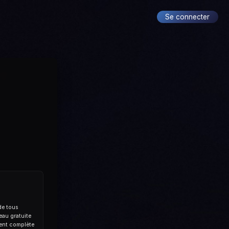
r
Se connecter
de tous
eau gratuite
ment complète