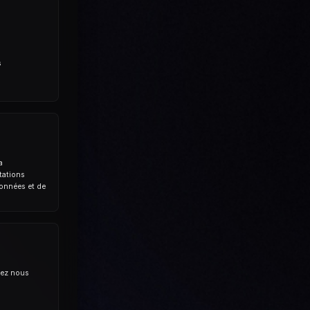
s
a
tations
données et de
lez nous