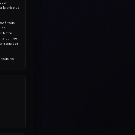
 pour
à la prise de
le à tous.
'une
r. Notre
tants comme
une analyse
; nous ne