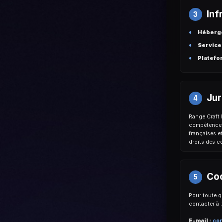
Inf
3
Héberg
Service
Platefor
Jur
4
Range Craft P
compétence e
françaises e
droits des 
Co
5
Pour toute q
contacter à :
E-mail :
con