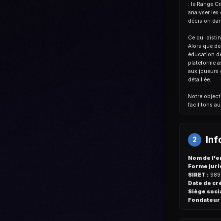
: le Range Cr
analyser les 
décision dan
Ce qui disti
Alors que d
éducation de
plateforme a
aux joueurs 
détaillée.
Notre object
facilitons au
Inf
2
Nom de l'e
Forme juri
SIRET :
989
Date de cré
Siège socia
Fondateur 