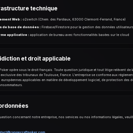
rastructure technique
ement Web :
o2switch (Chem. des Pardiaux, 63000 Clermont-Ferrand, France)
s de base de données :
Firebase/Firestore pour la gestion des données utilisateur
me applicative :
application de bureau avec fonctionnalités basées sur le cloud
idiction et droit applicable
oker opère sous le droit français. Toute question juridique et tout litige relèvent de l
xclusive des tribunaux de Toulouse, France. L'entreprise se conforme aux réglemen
t européennes applicables en matière de développement logiciel, de protection des 
consommateurs.
ordonnées
uestion concernant notre entreprise, nos services ou nos informations légales, veuil
tact@rangecraftpoker.com