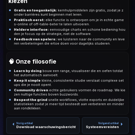
kiezen
Gratis en toegankelijk:
kernhulpmiddelen zijn gratis, zodat je z
onder barrières kunt beginnen met leren.
Praktisch eerst:
elke functie is ontworpen om je in echte game
s-online of off-table-beter te laten uitvoeren.
Heldere interface:
eenvoudige charts en schone bediening hou
den je focus op de strategie, niet de software.
Feedback van spelers:
we luisteren naar de community en leve
ren verbeteringen die ertoe doen voor dagelijks studeren.
🧠 Onze filosofie
Learn by doing
bouw een range, visualiseer die en oefen totdat
het automatisch aanvoelt.
Keep it simple
kleine, consistente studie verslaat complexe set
ups die je nooit opent.
Community driven
echte gebruikers vormen de roadmap. We kie
zen nuttige functies boven buzzwords.
Respect the grind
snelle workflows, vlotte exports en duidelijke
statistieken zodat je meer tijd besteedt aan verbeteren en minder
aan rondklikken.
Vorig artikel
Volgend artikel
Download waarschuwingsbericht
Systeemvereisten