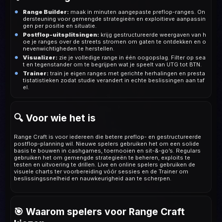
Range Builder:
maak in minuten aangepaste preflop-ranges. On
dersteuning voor gemengde strategieën en exploitieve aanpassin
gen per positie en situatie.
Postflop-uitsplitsingen:
krijg gestructureerde weergaven van h
oe je ranges over de streets stromen om gaten te ontdekken en o
nevenwichtigheden te herstellen.
Visualizer:
zie je volledige range in één oogopslag. Filter op sea
t en tegenstander om te begrijpen wat je speelt van UTG tot BTN.
Trainer:
train je eigen ranges met gerichte herhalingen en presta
tistatistieken zodat studie verandert in echte beslissingen aan taf
el.
🔍 Voor wie het is
Range Craft is voor iedereen die betere preflop- en gestructureerde
postflop-planning wil. Nieuwe spelers gebruiken het om een solide
basis te bouwen in cashgames, toernooien en sit-&-go’s. Regulars
gebruiken het om gemengde strategieën te beheren, exploits te
testen en uitvoering te drillen. Live en online spelers gebruiken de
visuele charts ter voorbereiding vóór sessies en de Trainer om
beslissingssnelheid en nauwkeurigheid aan te scherpen.
🎯 Waarom spelers voor Range Craft