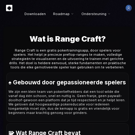
/>
Downloaden
Roadmap
Ondersteuning
Wat is Range Craft?
Range Craft is een gratis pokertrainingsapp, door spelers voor
spelers. Het helpt je precieze preflop-ranges te maken, volledige
strategieën te visualiseren en de uitvoering te trainen met gerichte
drills. Het doel is heldere eenvoud, sterke fundamenten en praktische
tools die elke gemotiveerde speler kan gebruiken om te verbeteren.
♠️ Gebouwd door gepassioneerde spelers
We zijn een klein team van pokerliefhebbers dat een tool wilde die
vanaf dag één schoon, snel en nuttig is. Geen franje, geen paywall-
doolhof-gewoon een platform dat je tijd respecteert en je helpt leren.
We geloven dat hoogwaardige pokereducatie voor iedereen
toegankelijk moet zijn, dus de kernapp is gratis en vriendelijk voor
beginners maar krachtig genoeg voor grinders.
🧩 Wat Range Craft bevat