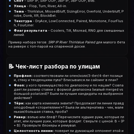
Спот
- SRP IP, SRP OOP, 3BP IP, 3BP OOP, BvB.
Улица
- Flop, Turn, River, All-in.
Тема
- ThinValue, MissedBluff, SizingError, Overfold, Underbluff, P
robe, Donk, XR, BlockBet.
Текстура
- DryAce, LowConnected, Paired, Monotone, FourFlus
h, FourLiner.
Флаг результата
- Coolers, Tilt, Misread, RNG для смешанных
линий.
Пример набора тегов:
SRP IP River ThinValue Paired
для малого бета
на ривере с топ-парой на спаренной доске.
📝 Чек-лист разбора по улицам
Префлоп:
соответствовали ли опен/колл/3-бет/4-бет позици
и, стеку и тенденциям пула? Вписывался ли сайзинг в план?
Флоп:
у кого преимущество по диапазону и по нацам? Совпа
дает ли размер ставки с формой диапазона (малый merged vs
большой polarized)? Были ли лучшие кандидаты на выбранное
действие?
Тёрн:
как карта изменила эквити? Продолжает ли линия правд
оподобный «сторителлинг»? Была ли альтернатива - чек, мале
нькая/большая ставка, проба?
Ривер:
вэлью или блеф? Перечислите худшие руки, которые пл
атят, или лучшие руки, которые фолдят. Сверьте с ценой: B ÷ (P
+ B). Проверьте блокеры и ремувал.
Целостность линии:
поверит ли думающий оппонент этой и