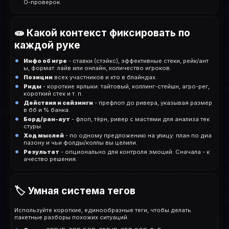
O-проверок.
🧫 Какой контекст фиксировать по
каждой руке
Инфо об игре
- ставки (стэйкс), эффективные стеки, рейк/ант
ы, формат: лайв или онлайн, количество игроков.
Позиции
всех участников и кто в блайндах.
Риды
- короткие ярлыки: тайтовый, коллинг-стейшн, агро-рег,
короткий стек и т. п.
Действия и сайзинги
- префлоп до ривера, указывая размер
в бб и % банка.
Борд/ран-аут
- флоп, тёрн, ривер с мастями для анализа тек
стуры.
Ход мыслей
- по одному предложению на улицу: план по диа
пазону и чьи фолды/коллы вы целили.
Результат
- опционально для контроля эмоций. Сначала - к
ачество решения.
🏷️ Умная система тегов
Используйте короткие, единообразные теги, чтобы делать
пакетные разборы похожих ситуаций.