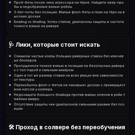
Проб-беты после чека агрессора на тёрне. Найдите овер-про
бы и недобранные вэлью-рейзы.
3-бет-поты без позиции. Малые флоп-беты и план на тёрн на в
ысоких досках.
Блайнд vs блайнд. Успех стилов, диапазоны защиты и частота
тонкого вэлью на ривере.
🩺 Лики, которые стоит искать
Слишком частые коллы больших риверных ставок без ключев
ых блокеров.
Пропущенное тонкое вэлью в позиции на безопасных ривера
х с топ-парой и сильным кикером.
Один и тот же размер ставки на всех улицах вне зависимости
от текстуры.
Переизбыток флоп c-бетов на «мокрых» досках с преимущест
вом натсов у коллера.
Недозащита большого блайнда против малых опенов в рейк-т
яжёлых микро.
Отсутствие защиты чек-диапазонов сильными руками без поз
иции.
🛠️ Проход в солвере без переобучения