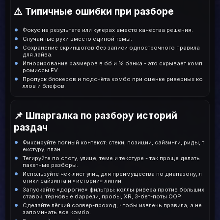
⚠️ Типичные ошибки при разборе
Фокус на результате или кулерах вместо качества решения.
Случайные руки вместо единой темы.
Сохранение скриншотов без записи однострочного правила
для лайва.
Игнорирование размеров в бб и % банка - это скрывает комп
ромиссы EV.
Пропуск блокеров и подсчёта комбо при оценке риверных ко
ллов и блефов.
📌 Шпаргалка по разбору историй
раздач
Фиксируйте полный контекст: стеки, позиции, сайзинги, риды, т
екстуру, план.
Тегируйте по споту, улице, теме и текстуре - так проще делать
пакетные разборы.
Используйте чек-лист улиц для преимущества по диапазону, л
огики сайзинга и «истории» линии.
Запускайте «дорогие» фильтры: коллы ривера против больших
ставок, тёрновые баррели, пробы, XR, 3-бет-поты OOP.
Сделайте лёгкий солвер-проход, чтобы извлечь правила, а не
запоминать все комбо.