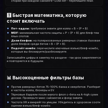
стории при каждом сайзинге? Если нет - перепишите план.
🧮 Быстрая математика, которую
стоит включать
Пот-оддсы:
требуемое эквити для колла = B ÷ (P + B).
MDF:
минимальная частота защиты = P ÷ (P + B) для блеф-тяж
ёлых спотов.
Доля блефов:
на поляризованных риверных ставках базовая
доля блефов среди бетов ≈ B ÷ (P + B).
Подсчёт комбо:
перечислите ключевые вэлью/блеф-комбо,
которые вы блокируете/разблокируете.
Записывайте цифры в заметку по раздаче - так урок закрепляется
и повторяется в будущем.
📊 Высокоценные фильтры базы
Против риверных бетов 75–100% банка и овербетов. Разберит
е частоты колла, блокеры и EV.
Тёрновые баррели после малого флоп c-бета на A-high сухих
досках. Проверьте микс сайзингов и фолд-эквити.
Частота XR и винрейт по улицам. Убедитесь в здоровом соотн
ошении вэлью/блеф-комбо.