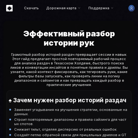
Скачать
Дорожная карта
Поддержка
Эффективный разбор
истории рук
Грамотный разбор историй раздач превращает сессии в навык.
Этот гайд предлагает простой повторяемый рабочий процесс
для анализа раздач в Техасском Холдеме, быстрого поиска
ликов и конвертации инсайтов в понятные правила и дриллы. Вы
узнаете, какой контекст фиксировать, как тегировать руки, какие
фильтры базы запускать, как проверять линии на логику
диапазонов и сайзингов и как превращать каждый разбор в
практические улучшения.
♠️ Зачем нужен разбор историй раздач
Заменяет угадывания на улучшения стратегии, основанные на
данных.
Строит повторяемые диапазоны и правила сайзинга для част
ых спотов.
Снижает тильт, отделяя дисперсию от реальных ошибок.
Создаёт петлю обратной связи для прицельных дриллов и GT