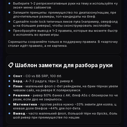
Выберите 1–2 репрезентативные руки на тему и используйте «у
зкое» меню сайзингов.
Запишите принципы: преимущество по диапазону/нацам, пре
дпочтительные размеры, топ-кандидаты на блеф.
Сделайте node lock типичных ликов пула (например, оверфолд
ы на большие риверы), чтобы сконструировать эксплойты.
Преобразуйте вывод в 1–2 правила, которые вы можете быстр
о исполнять во время игры.
Скриншоты сохраняйте только в поддержку правила. В «карточку
стола» идёт правило, а не картинка.
📋 Шаблон заметки для разбора руки
Спот
- CO vs BB SRP, 100 бб.
Борд
- A-7-2 радуга; тёрн 2; ривер K.
План
- маленький флоп c-бет рейнджем, на брик-тёрнах увели
чиваем сайз, на ривере K поляризуемся.
Решение
- ривер 80% банка с AK; блеф A5s с блокером по че
рвам, если дро не закрылось.
Математика
- против рейза нужно ~33% эквити для колла; ц
елевая доля блефов ~44% для пот-бета.
Вывод
- часто маленький флоп, большой тёрн на брicks, боль
шой ривер при преимуществе по нацам.