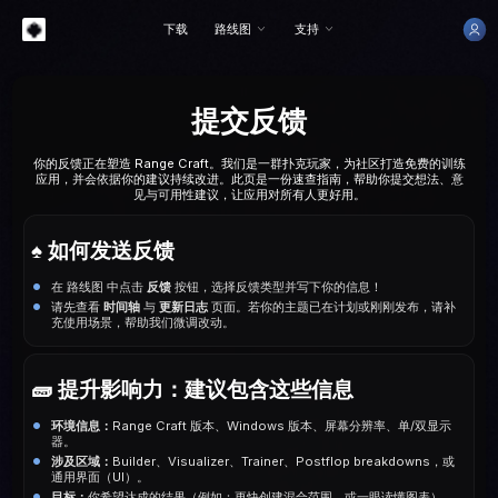
下载
路线图
支持
提交反馈
你的反馈正在塑造 Range Craft。我们是一群扑克玩家，为社区打造免费的训练
应用，并会依据你的建议持续改进。此页是一份速查指南，帮助你提交想法、意
见与可用性建议，让应用对所有人更好用。
♠️ 如何发送反馈
在 路线图 中点击
反馈
按钮，选择反馈类型并写下你的信息！
请先查看
时间轴
与
更新日志
页面。若你的主题已在计划或刚刚发布，请补
充使用场景，帮助我们微调改动。
🧱 提升影响力：建议包含这些信息
环境信息：
Range Craft 版本、Windows 版本、屏幕分辨率、单/双显示
器。
涉及区域：
Builder、Visualizer、Trainer、Postflop breakdowns，或
通用界面（UI）。
目标：
你希望达成的结果（例如：更快创建混合范围，或一眼读懂图表）。