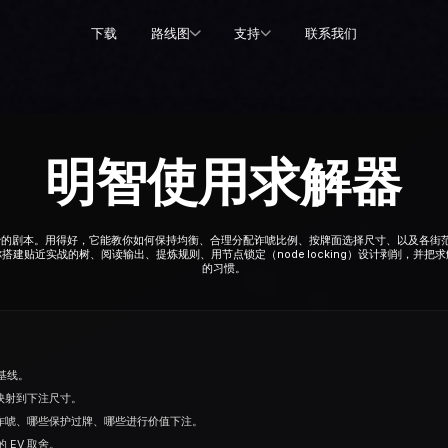
下载
路线图
支持
联系我们
明智使用求解器
照抄的剧本。用得好，它能教你如何保持均衡、合理分配诈唬比例、按牌面选择尺⼨、以及各街
建贴近实战的树、阅读输出、提炼规则、用节点锁定（node locking）设计剥削，并
的习惯。
基线。
何映射到下注尺⼨。
合在诈唬、哪些保护过牌、哪些进行价值下注。
 EV 取舍。