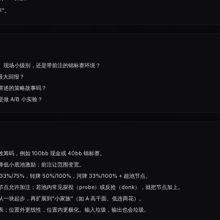
率”。
、现场小级别，还是带前注的锦标赛环境？
最大回报？
讲述的策略故事吗？
 A/B 小实验？
码，例如 100bb 现金或 40bb 锦标赛。
降低小底池激励；前注让范围变宽。
%/75%，转牌 50%/100%，河牌 33%/100% + 超池节点。
点允许加注；若池内常见探投（probe）或反抢（donk），就把节点加上。
一块起步，再扩展到“小家族”（如 A 高干面、低连两花）。
表；位置外更线性，位置内更极化。输入垃圾，输出也会垃圾。