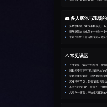
👥 多人底池与现场
多数求解器只建模单挑节点。多
现场更适合简化菜单--每街一小
带走“原理”：有范围优势→更
⚠️ 常见误区
尺⼨太多，淹没主线思路、拖慢
照抄频率而不写“按牌面家族”的
忽略抽水与前注，导致翻前与翻
沉迷稀有节点，忽视“面包黄油位”（
不做“保护过牌”，位置外一过牌
只看单一牌面，不验证同家族的