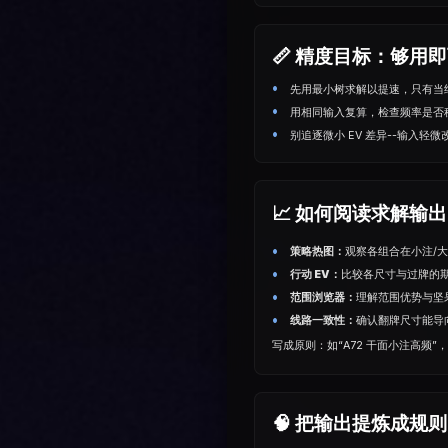
📏 精度目标：够用
先用最小树求解以提速，只有当
用相同输入复算，检查频率是否
别追逐微小 EV 差异--输入轻
📈 如何阅读求解输出
策略热图：
观察各组合在小注/
行动 EV：
比较各尺⼨与过牌的
范围浏览器：
理解范围优势与坚
线路一致性：
确认翻牌尺⼨能导
写成原则：如“A72 干面小注高频”
🧠 把输出提炼成规则