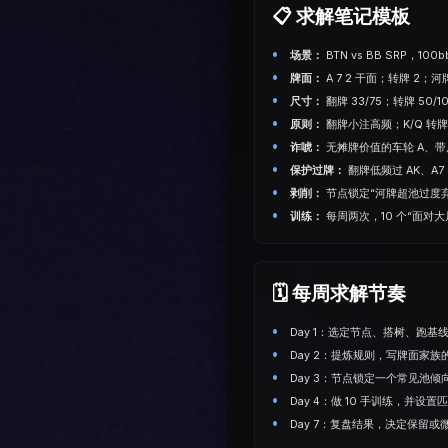
📋 求解笔记模板
场景：
BTN vs BB SRP，1
牌面：
A 7 2 干面；转牌 2；河
尺⼨：
翻牌 33/75；转牌 50/1
原则：
翻牌小注高频；K/Q 转
诈唬：
无摊牌价值的车轮 A、带
保护过牌：
翻牌低频过 AK、A
剥削：
节点锁定“河牌超池过度
训练：
每周两次，10 个“面对
🗓️ 每周求解节奏
Day 1：选定节点、搭树、跑基
Day 2：提炼规则，写牌面家
Day 3：节点锁定一个常见池
Day 4：做 10 手训练，并设
Day 7：复盘结果，决定保留或