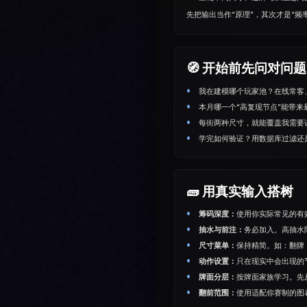
先把输出当作“原理”，其次才是“频
🧭 开始前先问对问题
我在建模哪个玩家池？在线常客
本月哪一个“高复现节点”能带来
每街两种尺⼨，就能覆盖我需要
学完如何验证？用数据库过滤还是做
🧱 用真实输入搭树
筹码深度：
使用你实际常见的有效筹
抽水与前注：
务必加入。高抽水
尺⼨菜单：
保持精简。如：翻牌 33
动作设置：
只在现实中会出现的节
牌面分层：
按牌面家族学习。先从
翻前范围：
使用适配你赛制的图