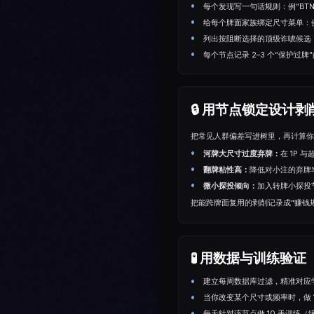
每个发现写一句话规则：例“BTN 
给每个牌面家族绑定尺⼨菜单：例“
列出按阻断选择的顶级诈唬候选：
每个节点记录 2–3 个“保护过
🔒 用节点锁定设计剥
把常见人群偏差写进树里，再计算你的最
河牌大尺⼨过度弃牌：
在 1P
翻牌粘性高：
降低对小注的弃牌
微小探投倾向：
加入转牌小探投
把能跨牌面复用的剥削记录成“赚钱
🧪 用数据与训练验证
建立每周数据库过滤，精准对应学习
当你改变某个尺⼨或频率时，做 1
每天针对该节点做 10 手训练