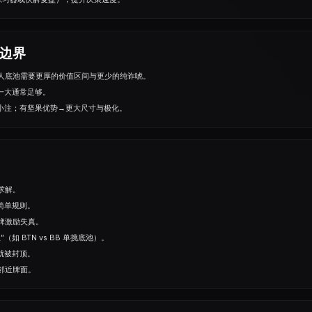
的边界
人底池需要更厚的价值区间与更少的纯诈唬。
一大通常足够。
多小注；有坚果优势→更大尺⼨与极化。
求解。
简单规则。
牌激励失真。
如 BTN vs BB 单挑底池）。
就被封顶。
邻近牌面。