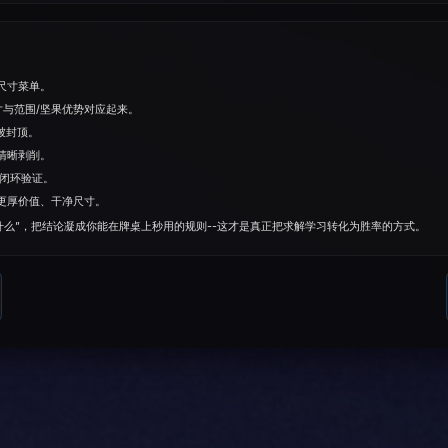
尺⼨菜单。
尺⼨与范围/坚果优势对应起来。
被封顶。
清晰剥削。
做闭环验证。
更厚价值、干净尺⼨。
做什么”，把结论凝成你能在牌桌上秒用的规则--这才是真正把求解学习转化为胜率的方式。