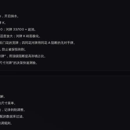
00bb，开启抽水。
牌 K。
00；河牌 33/100 + 超池。
牌适度放大；河牌 K 砖面极化。
后门花的宽牌；四同花河牌用同花 A 阻断的无对手牌。
7，防止被探投剥削。
弃牌”，用顶级阻断提高诈唬占比。
大尺⼨河牌”的决策快速测验。
线解。
族的尺⼨菜单。
倾向，记录剥削调整。
置匹配的数据库过滤。
微调规则。