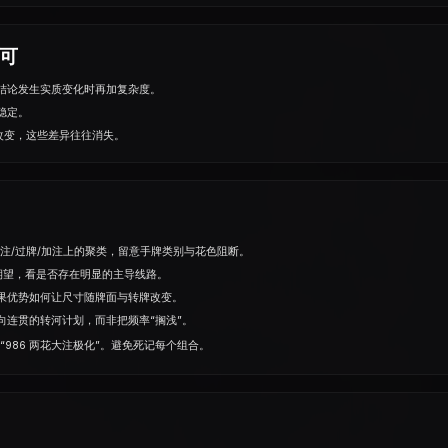
即可
结论发生实质变化时再加复杂度。
稳定。
微改变，这些差异往往消失。
大注/过牌/加注上的聚类，留意手牌类别与花色阻断。
期望，看是否存在明显的主导线路。
果优势如何让尺⼨随牌面与转牌改变。
向连贯的转河计划，而非把频率“搁浅”。
，“986 两花大注极化”。避免死记每个组合。