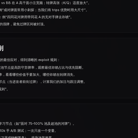
vs BB 在 A 高干面小注宽频；转牌高张（K/Q）适度放大”。
成对牌面常用小刺探；当我们有 trips 优势时用大尺⼨”。
例“四同花河牌用带同花 A 的无对手牌去诈唬”。
牌”的强牌，避免过牌区间被封顶。
削
佳应对，得到清晰的 exploit 规则：
 与超池节点提高防守弃牌率，观察最优诈唬占比与优先阻断。
率，看看哪些价值手要加大、哪些诈唬在转牌消失。
节点（当进攻者前街过牌），计算我们的加注与跟注调整。
规则”。
节点（如“面对 75–100% 池及超池的河牌”）。
0k 手 A/B 测试；一次只改一个变量。
（练习器或快解复盘），提升决策速度。